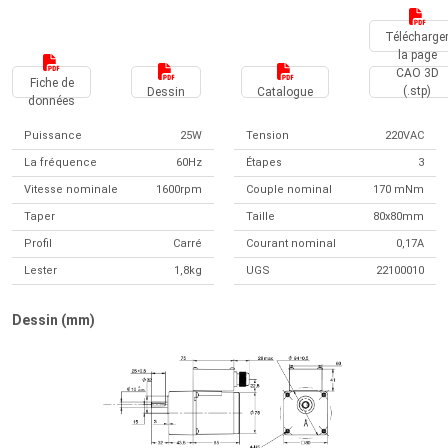
Télécharge
la page
CAO 3D
Fiche de
(.stp)
Dessin
Catalogue
données
Puissance
25W
Tension
220VAC
La fréquence
60Hz
Étapes
3
Vitesse nominale
1600rpm
Couple nominal
170 mNm
Taper
Taille
80x80mm
Profil
Carré
Courant nominal
0,17A
Lester
1,8kg
UGS
22100010
Dessin (mm)