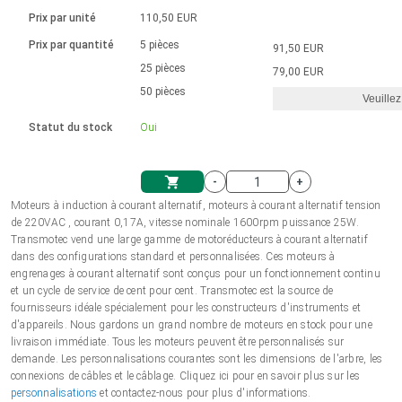
Langue
Actionneurs linéaires
Avec connexion par contact
230 - 50 Hz | 110 - 60 Hz
Ø 28-42| 1-1400 rpm | <= 290Ncm
Prix par unité
110,50 EUR
Pilotes de moteurs à courant
Synchrone-Asynchrone | pour 1-4 actionneurs
Commandes de vitesse pour la série AIS
Pilotes de moteur pas à pas
Français (EUR)
Prix par quantité
5 pièces
91,50 EUR
Système d'unité
Solénoïdes
Contrôleur de moteur CC sans
continu à balais série DPWM
Boîtes de contrôle
25 pièces
Driver 2-6 A
79,00 EUR
balais
Italiano (EUR)
50 pièces
Synchrone-Asynchrone | pour 1-4 actionneurs
Veuillez
T.V.A.
Alimentations
Statut du stock
Oui
Nederlands (EUR)
Alimentations
-
+
Polski (EUR)
Moteurs à induction à courant alternatif, moteurs à courant alternatif tension
Panier
de 220VAC , courant 0,17A, vitesse nominale 1600rpm puissance 25W.
Transmotec vend une large gamme de motoréducteurs à courant alternatif
Norsk (NOK)
dans des configurations standard et personnalisées. Ces moteurs à
engrenages à courant alternatif sont conçus pour un fonctionnement continu
et un cycle de service de cent pour cent. Transmotec est la source de
Suomi (EUR)
fournisseurs idéale spécialement pour les constructeurs d'instruments et
d'appareils. Nous gardons un grand nombre de moteurs en stock pour une
livraison immédiate. Tous les moteurs peuvent être personnalisés sur
demande. Les personnalisations courantes sont les dimensions de l'arbre, les
Svenska (SEK)
connexions de câbles et le câblage. Cliquez ici pour en savoir plus sur les
personnalisations
et contactez-nous pour plus d'informations.