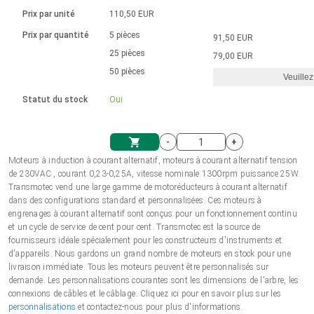
Langue
Actionneurs linéaires
Avec connexion par contact
230 - 50 Hz | 110 - 60 Hz
Ø 28-42| 1-1400 rpm | <= 290Ncm
Prix par unité
110,50 EUR
Pilotes de moteurs à courant
Synchrone-Asynchrone | pour 1-4 actionneurs
Commandes de vitesse pour la série AIS
Pilotes de moteur pas à pas
Français (EUR)
Prix par quantité
5 pièces
91,50 EUR
Système d'unité
Solénoïdes
Contrôleur de moteur CC sans
continu à balais série DPWM
Boîtes de contrôle
25 pièces
Driver 2-6 A
79,00 EUR
balais
Italiano (EUR)
50 pièces
Synchrone-Asynchrone | pour 1-4 actionneurs
Veuillez
T.V.A.
Alimentations
Statut du stock
Oui
Nederlands (EUR)
Alimentations
-
+
Polski (EUR)
Moteurs à induction à courant alternatif, moteurs à courant alternatif tension
Panier
de 230VAC , courant 0,23-0,25A, vitesse nominale 1300rpm puissance 25W.
Transmotec vend une large gamme de motoréducteurs à courant alternatif
Norsk (NOK)
dans des configurations standard et personnalisées. Ces moteurs à
engrenages à courant alternatif sont conçus pour un fonctionnement continu
et un cycle de service de cent pour cent. Transmotec est la source de
Suomi (EUR)
fournisseurs idéale spécialement pour les constructeurs d'instruments et
d'appareils. Nous gardons un grand nombre de moteurs en stock pour une
livraison immédiate. Tous les moteurs peuvent être personnalisés sur
demande. Les personnalisations courantes sont les dimensions de l'arbre, les
Svenska (SEK)
connexions de câbles et le câblage. Cliquez ici pour en savoir plus sur les
personnalisations
et contactez-nous pour plus d'informations.