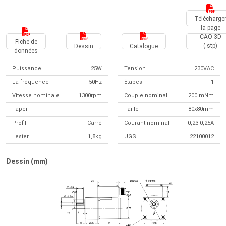
Télécharge
la page
CAO 3D
Fiche de
(.stp)
Dessin
Catalogue
données
Puissance
25W
Tension
230VAC
La fréquence
50Hz
Étapes
1
Vitesse nominale
1300rpm
Couple nominal
200 mNm
Taper
Taille
80x80mm
Profil
Carré
Courant nominal
0,23-0,25A
Lester
1,8kg
UGS
22100012
Dessin (mm)