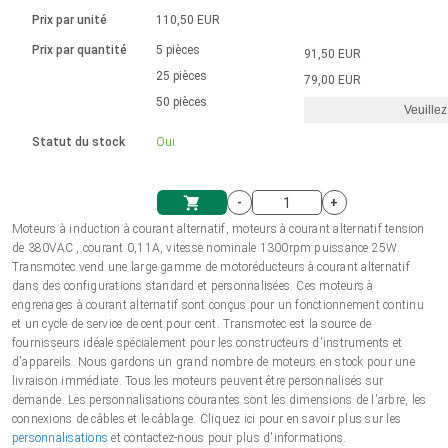
Langue
Actionneurs linéaires
Avec connexion par contact
230 - 50 Hz | 110 - 60 Hz
Ø 28-42| 1-1400 rpm | <= 290Ncm
Prix par unité
110,50 EUR
Pilotes de moteurs à courant
Synchrone-Asynchrone | pour 1-4 actionneurs
Commandes de vitesse pour la série AIS
Pilotes de moteur pas à pas
Français (EUR)
Prix par quantité
5 pièces
91,50 EUR
Système d'unité
Solénoïdes
Contrôleur de moteur CC sans
continu à balais série DPWM
Boîtes de contrôle
25 pièces
Driver 2-6 A
79,00 EUR
balais
Italiano (EUR)
50 pièces
Synchrone-Asynchrone | pour 1-4 actionneurs
Veuillez
T.V.A.
Alimentations
Statut du stock
Oui
Nederlands (EUR)
Alimentations
-
+
Polski (EUR)
Moteurs à induction à courant alternatif, moteurs à courant alternatif tension
Panier
de 380VAC , courant 0,11A, vitesse nominale 1300rpm puissance 25W.
Transmotec vend une large gamme de motoréducteurs à courant alternatif
Norsk (NOK)
dans des configurations standard et personnalisées. Ces moteurs à
engrenages à courant alternatif sont conçus pour un fonctionnement continu
et un cycle de service de cent pour cent. Transmotec est la source de
Suomi (EUR)
fournisseurs idéale spécialement pour les constructeurs d'instruments et
d'appareils. Nous gardons un grand nombre de moteurs en stock pour une
livraison immédiate. Tous les moteurs peuvent être personnalisés sur
demande. Les personnalisations courantes sont les dimensions de l'arbre, les
Svenska (SEK)
connexions de câbles et le câblage. Cliquez ici pour en savoir plus sur les
personnalisations
et contactez-nous pour plus d'informations.