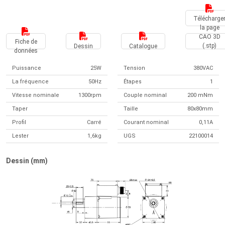
Télécharge
la page
CAO 3D
Fiche de
(.stp)
Dessin
Catalogue
données
Puissance
25W
Tension
380VAC
La fréquence
50Hz
Étapes
1
Vitesse nominale
1300rpm
Couple nominal
200 mNm
Taper
Taille
80x80mm
Profil
Carré
Courant nominal
0,11A
Lester
1,6kg
UGS
22100014
Dessin (mm)