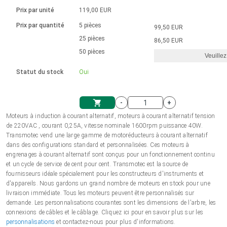
Langue
Actionneurs linéaires
Avec connexion par contact
230 - 50 Hz | 110 - 60 Hz
Ø 28-42| 1-1400 rpm | <= 290Ncm
Prix par unité
119,00 EUR
Pilotes de moteurs à courant
Synchrone-Asynchrone | pour 1-4 actionneurs
Commandes de vitesse pour la série AIS
Pilotes de moteur pas à pas
Français (EUR)
Prix par quantité
5 pièces
99,50 EUR
Système d'unité
Solénoïdes
Contrôleur de moteur CC sans
continu à balais série DPWM
Boîtes de contrôle
25 pièces
Driver 2-6 A
86,50 EUR
balais
Italiano (EUR)
50 pièces
Synchrone-Asynchrone | pour 1-4 actionneurs
Veuillez
T.V.A.
Alimentations
Statut du stock
Oui
Nederlands (EUR)
Alimentations
-
+
Polski (EUR)
Moteurs à induction à courant alternatif, moteurs à courant alternatif tension
Panier
de 220VAC , courant 0,25A, vitesse nominale 1600rpm puissance 40W.
Transmotec vend une large gamme de motoréducteurs à courant alternatif
Norsk (NOK)
dans des configurations standard et personnalisées. Ces moteurs à
engrenages à courant alternatif sont conçus pour un fonctionnement continu
et un cycle de service de cent pour cent. Transmotec est la source de
Suomi (EUR)
fournisseurs idéale spécialement pour les constructeurs d'instruments et
d'appareils. Nous gardons un grand nombre de moteurs en stock pour une
livraison immédiate. Tous les moteurs peuvent être personnalisés sur
demande. Les personnalisations courantes sont les dimensions de l'arbre, les
Svenska (SEK)
connexions de câbles et le câblage. Cliquez ici pour en savoir plus sur les
personnalisations
et contactez-nous pour plus d'informations.