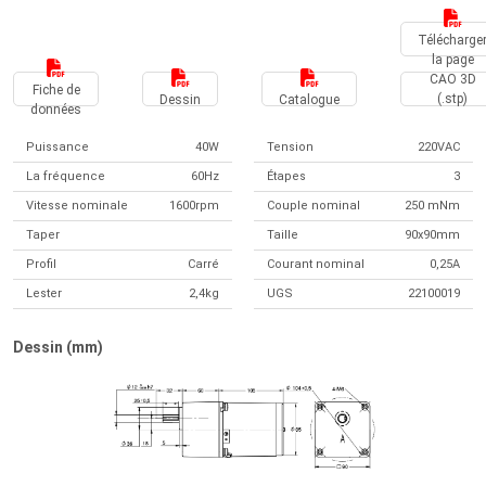
Télécharge
la page
CAO 3D
Fiche de
(.stp)
Dessin
Catalogue
données
Puissance
40W
Tension
220VAC
La fréquence
60Hz
Étapes
3
Vitesse nominale
1600rpm
Couple nominal
250 mNm
Taper
Taille
90x90mm
Profil
Carré
Courant nominal
0,25A
Lester
2,4kg
UGS
22100019
Dessin (mm)