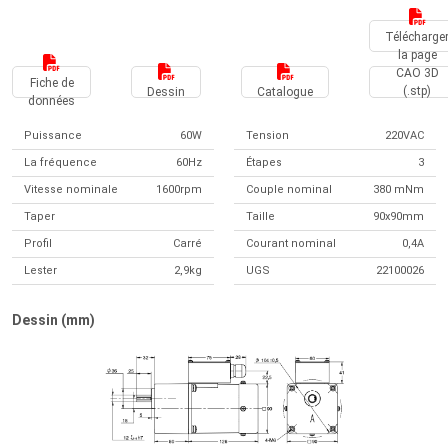
Télécharge
la page
CAO 3D
Fiche de
(.stp)
Dessin
Catalogue
données
Puissance
60W
Tension
220VAC
La fréquence
60Hz
Étapes
3
Vitesse nominale
1600rpm
Couple nominal
380 mNm
Taper
Taille
90x90mm
Profil
Carré
Courant nominal
0,4A
Lester
2,9kg
UGS
22100026
Dessin (mm)