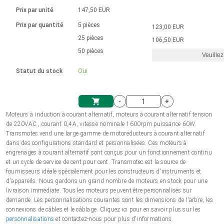
Langue
Actionneurs linéaires
Avec connexion par contact
230 - 50 Hz | 110 - 60 Hz
Ø 28-42| 1-1400 rpm | <= 290Ncm
Prix par unité
147,50 EUR
Pilotes de moteurs à courant
Synchrone-Asynchrone | pour 1-4 actionneurs
Commandes de vitesse pour la série AIS
Pilotes de moteur pas à pas
Français (EUR)
Prix par quantité
5 pièces
123,00 EUR
Système d'unité
Solénoïdes
Contrôleur de moteur CC sans
continu à balais série DPWM
Boîtes de contrôle
25 pièces
Driver 2-6 A
106,50 EUR
balais
Italiano (EUR)
50 pièces
Synchrone-Asynchrone | pour 1-4 actionneurs
Veuillez
T.V.A.
Alimentations
Statut du stock
Oui
Nederlands (EUR)
Alimentations
-
+
Polski (EUR)
Moteurs à induction à courant alternatif, moteurs à courant alternatif tension
Panier
de 220VAC , courant 0,4A, vitesse nominale 1600rpm puissance 60W.
Transmotec vend une large gamme de motoréducteurs à courant alternatif
Norsk (NOK)
dans des configurations standard et personnalisées. Ces moteurs à
engrenages à courant alternatif sont conçus pour un fonctionnement continu
et un cycle de service de cent pour cent. Transmotec est la source de
Suomi (EUR)
fournisseurs idéale spécialement pour les constructeurs d'instruments et
d'appareils. Nous gardons un grand nombre de moteurs en stock pour une
livraison immédiate. Tous les moteurs peuvent être personnalisés sur
demande. Les personnalisations courantes sont les dimensions de l'arbre, les
Svenska (SEK)
connexions de câbles et le câblage. Cliquez ici pour en savoir plus sur les
personnalisations
et contactez-nous pour plus d'informations.