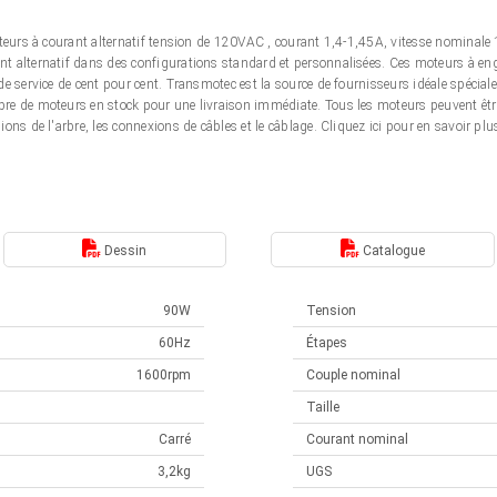
moteurs à courant alternatif tension de 120VAC , courant 1,4-1,45A, vitesse nomin
 alternatif dans des configurations standard et personnalisées. Ces moteurs à eng
e service de cent pour cent. Transmotec est la source de fournisseurs idéale spécia
re de moteurs en stock pour une livraison immédiate. Tous les moteurs peuvent êt
ns de l'arbre, les connexions de câbles et le câblage. Cliquez ici pour en savoir plu
Dessin
Catalogue
90W
Tension
60Hz
Étapes
1600rpm
Couple nominal
Taille
Carré
Courant nominal
3,2kg
UGS