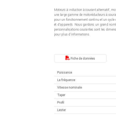
Actionneurs linéaires
Synchrone-Asynchrone | pour 1-4 actionneurs
Moteurs à induction à courant alternatif, 
Français (EUR)
Boîtes de contrôle
une large gamme de motoréducteurs à courant
Solénoïdes
pour un fonctionnement continu et un cycle d
Synchrone-Asynchrone | pour 1-4 actionneurs
et d'appareils. Nous gardons un grand nomb
Italiano (EUR)
personnalisations courantes sont les dimensio
Alimentations
pour plus d'informations.
Nederlands (EUR)
Alimentations
Polski (EUR)
Fiche de données
Puissance
Norsk (NOK)
La fréquence
Vitesse nominale
Suomi (EUR)
Taper
Profil
Svenska (SEK)
Lester