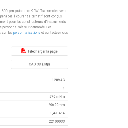
ale 1600rpm puissance 90W. Transmotec vend
renages à courant alternatif sont conçus
lement pour les constructeurs d'instruments
re personnalisés sur demande. Les
s sur les
personnalisations
et contactez-nous
Télécharger la page
CAO 3D (.stp)
120VAC
1
570 mNm
90x90mm
1,4-1,45A
22100033