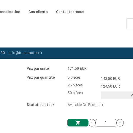
onnalisation
Cas clients
Contactez-nous
oteurs à engrenages standard à courant alternatif
/
AI-090W-120-SC
 30
info@transmotec.fr
Prix par unité
171,50 EUR
Prix par quantité
5 pièces
143,50 EUR
25 pièces
124,50 EUR
50 pièces
V
Statut du stock
Available On Backorder
-
+