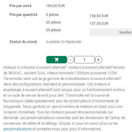
Langue
Actionneurs linéaires
Avec connexion par contact
230 - 50 Hz | 110 - 60 Hz
Ø 28-42| 1-1400 rpm | <= 290Ncm
Prix par unité
189,50 EUR
Pilotes de moteurs à courant
Synchrone-Asynchrone | pour 1-4 actionneurs
Commandes de vitesse pour la série AIS
Pilotes de moteur pas à pas
Français (EUR)
Prix par quantité
5 pièces
158,50 EUR
Système d'unité
Solénoïdes
Contrôleur de moteur CC sans
continu à balais série DPWM
Boîtes de contrôle
25 pièces
Driver 2-6 A
137,50 EUR
balais
Italiano (EUR)
50 pièces
Synchrone-Asynchrone | pour 1-4 actionneurs
Veuillez
T.V.A.
Alimentations
Statut du stock
Available On Backorder
Nederlands (EUR)
Alimentations
-
+
Polski (EUR)
Moteurs à induction à courant alternatif, moteurs à courant alternatif tension
Panier
de 380VAC , courant 0,4A, vitesse nominale 1300rpm puissance 120W.
Transmotec vend une large gamme de motoréducteurs à courant alternatif
Norsk (NOK)
dans des configurations standard et personnalisées. Ces moteurs à
engrenages à courant alternatif sont conçus pour un fonctionnement continu
et un cycle de service de cent pour cent. Transmotec est la source de
Suomi (EUR)
fournisseurs idéale spécialement pour les constructeurs d'instruments et
d'appareils. Nous gardons un grand nombre de moteurs en stock pour une
livraison immédiate. Tous les moteurs peuvent être personnalisés sur
demande. Les personnalisations courantes sont les dimensions de l'arbre, les
Svenska (SEK)
connexions de câbles et le câblage. Cliquez ici pour en savoir plus sur les
personnalisations
et contactez-nous pour plus d'informations.