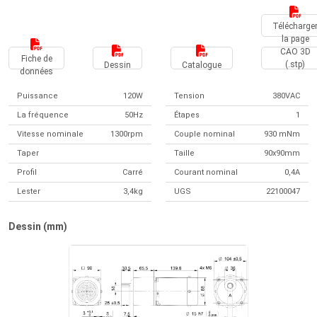
Télécharge
la page
CAO 3D
Fiche de
(.stp)
Dessin
Catalogue
données
Puissance
120W
Tension
380VAC
La fréquence
50Hz
Étapes
1
Vitesse nominale
1300rpm
Couple nominal
930 mNm
Taper
Taille
90x90mm
Profil
Carré
Courant nominal
0,4A
Lester
3,4kg
UGS
22100047
Dessin (mm)