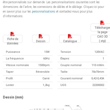
être personnalisés sur demande. Les personnalisations courantes sont les
dimensions de l'arbre, les connexions de câbles et le câblage. Cliquez ici pour
en savoir plus sur les
personnalisations
et contactez-nous pour plus
d'informations.
Télécharge
la page
CAO 3D
Fiche de
(.stp)
Dessin
Catalogue
données
Puissance
15W
Tension
120VAC
La fréquence
60Hz
Étapes
1
Vitesse nominale
1500rpm
Couple nominal
110 mNm
Taper
Réversible
Taille
70x70mm
Profil
Carré
Courant nominal
0,42-0,43A
Lester
1,2kg
UGS
22200002
Dessin (mm)