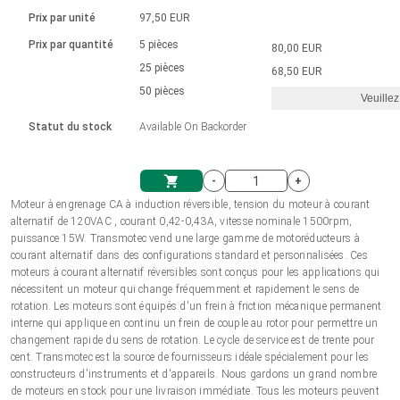
Langue
Actionneurs linéaires
Avec connexion par contact
230 - 50 Hz | 110 - 60 Hz
Ø 28-42| 1-1400 rpm | <= 290Ncm
Prix par unité
97,50 EUR
Pilotes de moteurs à courant
Synchrone-Asynchrone | pour 1-4 actionneurs
Commandes de vitesse pour la série AIS
Pilotes de moteur pas à pas
Français (EUR)
Prix par quantité
5 pièces
80,00 EUR
Système d'unité
Solénoïdes
Contrôleur de moteur CC sans
continu à balais série DPWM
Boîtes de contrôle
25 pièces
Driver 2-6 A
68,50 EUR
balais
Italiano (EUR)
50 pièces
Synchrone-Asynchrone | pour 1-4 actionneurs
Veuillez
T.V.A.
Alimentations
Statut du stock
Available On Backorder
Nederlands (EUR)
Alimentations
-
+
Polski (EUR)
Moteur à engrenage CA à induction réversible, tension du moteur à courant
Panier
alternatif de 120VAC , courant 0,42-0,43A, vitesse nominale 1500rpm,
puissance 15W. Transmotec vend une large gamme de motoréducteurs à
Norsk (NOK)
courant alternatif dans des configurations standard et personnalisées. Ces
moteurs à courant alternatif réversibles sont conçus pour les applications qui
nécessitent un moteur qui change fréquemment et rapidement le sens de
Suomi (EUR)
rotation. Les moteurs sont équipés d'un frein à friction mécanique permanent
interne qui applique en continu un frein de couple au rotor pour permettre un
changement rapide du sens de rotation. Le cycle de service est de trente pour
cent. Transmotec est la source de fournisseurs idéale spécialement pour les
Svenska (SEK)
constructeurs d'instruments et d'appareils. Nous gardons un grand nombre
de moteurs en stock pour une livraison immédiate. Tous les moteurs peuvent