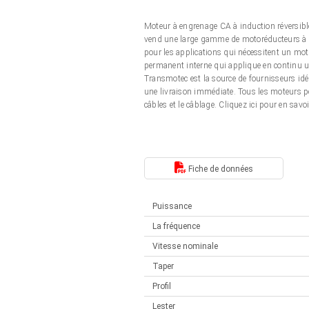
Actionneurs linéaires
Synchrone-Asynchrone | pour 1-4 actionneurs
Moteur à engrenage CA à induction réversib
Français (EUR)
Boîtes de contrôle
vend une large gamme de motoréducteurs à co
Solénoïdes
pour les applications qui nécessitent un mo
Synchrone-Asynchrone | pour 1-4 actionneurs
permanent interne qui applique en continu un
Italiano (EUR)
Transmotec est la source de fournisseurs id
Alimentations
une livraison immédiate. Tous les moteurs p
câbles et le câblage. Cliquez ici pour en savo
Nederlands (EUR)
Alimentations
Polski (EUR)
Fiche de données
Norsk (NOK)
Puissance
La fréquence
Suomi (EUR)
Vitesse nominale
Taper
Svenska (SEK)
Profil
Lester