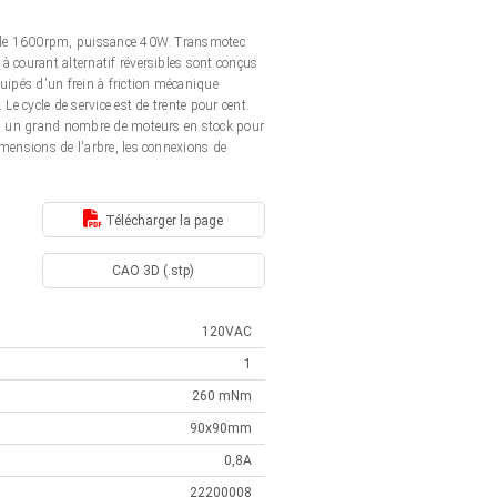
inale 1600rpm, puissance 40W. Transmotec
 courant alternatif réversibles sont conçus
uipés d'un frein à friction mécanique
e cycle de service est de trente pour cent.
ns un grand nombre de moteurs en stock pour
mensions de l'arbre, les connexions de
Télécharger la page
CAO 3D (.stp)
120VAC
1
260 mNm
90x90mm
0,8A
22200008