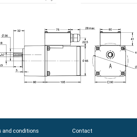
 and conditions
 and conditions
Contact
Contact