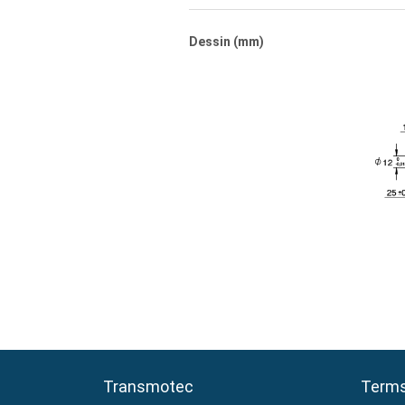
Dessin (mm)
Transmotec
Transmotec
Terms
Terms