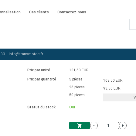
onnalisation
Cas clients
Contactez-nous
oteurs à engrenages réversibles à courant alternatif
/
AIR-040W-120-SB
 30
info@transmotec.fr
Prix par unité
131,50 EUR
Prix par quantité
5 pièces
108,50 EUR
25 pièces
93,50 EUR
50 pièces
V
Statut du stock
Oui
-
+