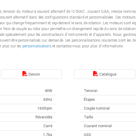
le, tension du moteur à courant alternatif de 120VAC , courant 0,8A, vitesse nom
urant alternatif dans des configurations standard et personnalisées. Ces moteurs à
teur qui change fréquemment et rapidement le sens de rotation. Les moteurs sont éq
 frein de couple au rotor pour permettre un changement rapide du sens de rotation. L
éale spécialement pour les constructeurs d'instruments et d'appareils. Nous gardo
euvent être personnalisés sur demande. Les personnalisations courantes sont les di
ir plus sur les
personnalisations
et contactez-nous pour plus d'informations.
Dessin
Catalogue
40W
Tension
60Hz
Étapes
1600rpm
Couple nominal
Réversible
Taille
Carré
Courant nominal
1,7kg
UGS