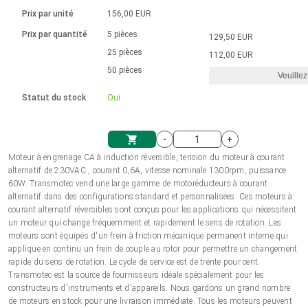
Langue
Actionneurs linéaires
Avec connexion par contact
230 - 50 Hz | 110 - 60 Hz
Ø 28-42| 1-1400 rpm | <= 290Ncm
Prix par unité
156,00 EUR
Pilotes de moteurs à courant
Synchrone-Asynchrone | pour 1-4 actionneurs
Commandes de vitesse pour la série AIS
Pilotes de moteur pas à pas
Français (EUR)
Prix par quantité
5 pièces
129,50 EUR
Système d'unité
Solénoïdes
Contrôleur de moteur CC sans
continu à balais série DPWM
Boîtes de contrôle
25 pièces
Driver 2-6 A
112,00 EUR
balais
Italiano (EUR)
50 pièces
Synchrone-Asynchrone | pour 1-4 actionneurs
Veuillez
T.V.A.
Alimentations
Statut du stock
Oui
Nederlands (EUR)
Alimentations
-
+
Polski (EUR)
Moteur à engrenage CA à induction réversible, tension du moteur à courant
Panier
alternatif de 230VAC , courant 0,6A, vitesse nominale 1300rpm, puissance
60W. Transmotec vend une large gamme de motoréducteurs à courant
Norsk (NOK)
alternatif dans des configurations standard et personnalisées. Ces moteurs à
courant alternatif réversibles sont conçus pour les applications qui nécessitent
un moteur qui change fréquemment et rapidement le sens de rotation. Les
Suomi (EUR)
moteurs sont équipés d'un frein à friction mécanique permanent interne qui
applique en continu un frein de couple au rotor pour permettre un changement
rapide du sens de rotation. Le cycle de service est de trente pour cent.
Transmotec est la source de fournisseurs idéale spécialement pour les
Svenska (SEK)
constructeurs d'instruments et d'appareils. Nous gardons un grand nombre
de moteurs en stock pour une livraison immédiate. Tous les moteurs peuvent