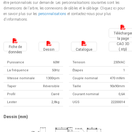
être personnalisés sur demande. Les personnalisations courantes sont les
dimensions de l'arbre, les connexions de câbles et le câblage. Cliquez ici pour
en savoir plus sur les
personnalisations
et contactez-nous pour plus
d'informations.
Télécharge
la page
CAO 3D
Fiche de
(.stp)
Dessin
Catalogue
données
Puissance
60W
Tension
230VAC
La fréquence
50Hz
Étapes
1
Vitesse nominale
1300rpm
Couple nominal
470 mNm
Taper
Réversible
Taille
90x90mm
Profil
Carré
Courant nominal
0,6A
Lester
2,8kg
UGS
22200014
Dessin (mm)