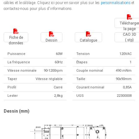
câbles et le câblage. Cliquez ici pour en savoir plus sur les
personnalisations
et
contactez-nous pour plus d'informations.
Télécharge
la page
CAO 3D
Fiche de
(.stp)
Dessin
Catalogue
données
Puissance
60W
Tension
120VAC
La fréquence
60Hz
Étapes
1
Vitesse nominale
90-1200rpm
Couple nominal
490 mNm
Taper
Vitesse réglable
Taille
90x90mm
Profil
Carré
Courant nominal
0,85A
Lester
2,8kg
UGS
22300008
Dessin (mm)