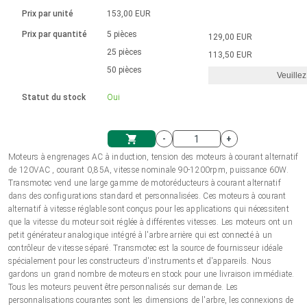
Langue
Actionneurs linéaires
Avec connexion par contact
230 - 50 Hz | 110 - 60 Hz
Ø 28-42| 1-1400 rpm | <= 290Ncm
Prix par unité
153,00 EUR
Pilotes de moteurs à courant
Synchrone-Asynchrone | pour 1-4 actionneurs
Commandes de vitesse pour la série AIS
Pilotes de moteur pas à pas
Français (EUR)
Prix par quantité
5 pièces
129,00 EUR
Système d'unité
Solénoïdes
Contrôleur de moteur CC sans
continu à balais série DPWM
Boîtes de contrôle
25 pièces
Driver 2-6 A
113,50 EUR
balais
Italiano (EUR)
50 pièces
Synchrone-Asynchrone | pour 1-4 actionneurs
Veuillez
T.V.A.
Alimentations
Statut du stock
Oui
Nederlands (EUR)
Alimentations
-
+
Polski (EUR)
Moteurs à engrenages AC à induction, tension des moteurs à courant alternatif
Panier
de 120VAC , courant 0,85A, vitesse nominale 90-1200rpm, puissance 60W.
Transmotec vend une large gamme de motoréducteurs à courant alternatif
Norsk (NOK)
dans des configurations standard et personnalisées. Ces moteurs à courant
alternatif à vitesse réglable sont conçus pour les applications qui nécessitent
que la vitesse du moteur soit réglée à différentes vitesses. Les moteurs ont un
Suomi (EUR)
petit générateur analogique intégré à l'arbre arrière qui est connecté à un
contrôleur de vitesse séparé. Transmotec est la source de fournisseur idéale
spécialement pour les constructeurs d'instruments et d'appareils. Nous
gardons un grand nombre de moteurs en stock pour une livraison immédiate.
Svenska (SEK)
Tous les moteurs peuvent être personnalisés sur demande. Les
personnalisations courantes sont les dimensions de l'arbre, les connexions de