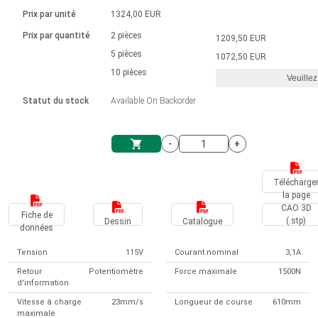
Langue
Actionneurs linéaires
Avec connexion par contact
230 - 50 Hz | 110 - 60 Hz
Ø 28-42| 1-1400 rpm | <= 290Ncm
Prix par unité
1324,00 EUR
Pilotes de moteurs à courant
Synchrone-Asynchrone | pour 1-4 actionneurs
Commandes de vitesse pour la série AIS
Pilotes de moteur pas à pas
Français (EUR)
Prix par quantité
2 pièces
1209,50 EUR
Système d'unité
Solénoïdes
Contrôleur de moteur CC sans
continu à balais série DPWM
Boîtes de contrôle
5 pièces
Driver 2-6 A
1072,50 EUR
balais
Italiano (EUR)
10 pièces
Synchrone-Asynchrone | pour 1-4 actionneurs
Veuillez
T.V.A.
Alimentations
Statut du stock
Available On Backorder
Nederlands (EUR)
Alimentations
-
+
Polski (EUR)
Panier
Télécharge
la page
Norsk (NOK)
CAO 3D
Fiche de
(.stp)
Dessin
Catalogue
données
Suomi (EUR)
Tension
115V
Courant nominal
3,1A
Retour
Potentiomètre
Force maximale
1500N
d'information
Svenska (SEK)
Vitesse à charge
23mm/s
Longueur de course
610mm
maximale