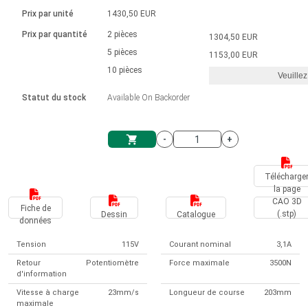
Langue
Actionneurs linéaires
Avec connexion par contact
230 - 50 Hz | 110 - 60 Hz
Ø 28-42| 1-1400 rpm | <= 290Ncm
Prix par unité
1430,50 EUR
Pilotes de moteurs à courant
Synchrone-Asynchrone | pour 1-4 actionneurs
Commandes de vitesse pour la série AIS
Pilotes de moteur pas à pas
Français (EUR)
Prix par quantité
2 pièces
1304,50 EUR
Système d'unité
Solénoïdes
Contrôleur de moteur CC sans
continu à balais série DPWM
Boîtes de contrôle
5 pièces
Driver 2-6 A
1153,00 EUR
balais
Italiano (EUR)
10 pièces
Synchrone-Asynchrone | pour 1-4 actionneurs
Veuillez
T.V.A.
Alimentations
Statut du stock
Available On Backorder
Nederlands (EUR)
Alimentations
-
+
Polski (EUR)
Panier
Télécharge
la page
Norsk (NOK)
CAO 3D
Fiche de
(.stp)
Dessin
Catalogue
données
Suomi (EUR)
Tension
115V
Courant nominal
3,1A
Retour
Potentiomètre
Force maximale
3500N
d'information
Svenska (SEK)
Vitesse à charge
23mm/s
Longueur de course
203mm
maximale