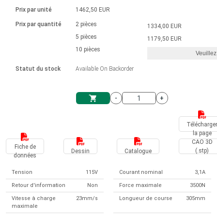
Langue
Actionneurs linéaires
Avec connexion par contact
230 - 50 Hz | 110 - 60 Hz
Ø 28-42| 1-1400 rpm | <= 290Ncm
Prix par unité
1462,50 EUR
Pilotes de moteurs à courant
Synchrone-Asynchrone | pour 1-4 actionneurs
Commandes de vitesse pour la série AIS
Pilotes de moteur pas à pas
Français (EUR)
Prix par quantité
2 pièces
1334,00 EUR
Système d'unité
Solénoïdes
Contrôleur de moteur CC sans
continu à balais série DPWM
Boîtes de contrôle
5 pièces
Driver 2-6 A
1179,50 EUR
balais
Italiano (EUR)
10 pièces
Synchrone-Asynchrone | pour 1-4 actionneurs
Veuillez
T.V.A.
Alimentations
Statut du stock
Available On Backorder
Nederlands (EUR)
Alimentations
-
+
Polski (EUR)
Panier
Télécharge
la page
Norsk (NOK)
CAO 3D
Fiche de
(.stp)
Dessin
Catalogue
données
Suomi (EUR)
Tension
115V
Courant nominal
3,1A
Retour d'information
Non
Force maximale
3500N
Svenska (SEK)
Vitesse à charge
23mm/s
Longueur de course
305mm
maximale