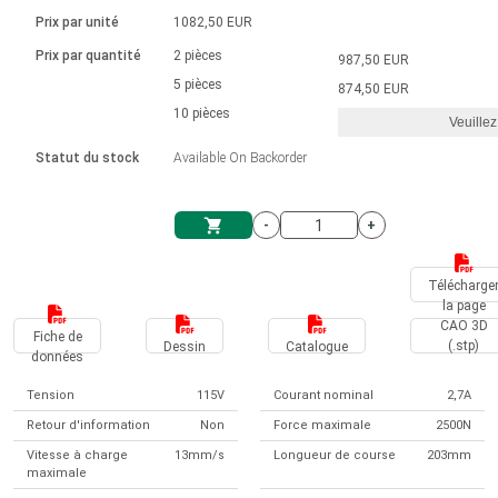
Langue
Actionneurs linéaires
Avec connexion par contact
230 - 50 Hz | 110 - 60 Hz
Ø 28-42| 1-1400 rpm | <= 290Ncm
Prix par unité
1082,50 EUR
Pilotes de moteurs à courant
Synchrone-Asynchrone | pour 1-4 actionneurs
Commandes de vitesse pour la série AIS
Pilotes de moteur pas à pas
Français (EUR)
Prix par quantité
2 pièces
987,50 EUR
Système d'unité
Solénoïdes
Contrôleur de moteur CC sans
continu à balais série DPWM
Boîtes de contrôle
5 pièces
Driver 2-6 A
874,50 EUR
balais
Italiano (EUR)
10 pièces
Synchrone-Asynchrone | pour 1-4 actionneurs
Veuillez
T.V.A.
Alimentations
Statut du stock
Available On Backorder
Nederlands (EUR)
Alimentations
-
+
Polski (EUR)
Panier
Télécharge
la page
Norsk (NOK)
CAO 3D
Fiche de
(.stp)
Dessin
Catalogue
données
Suomi (EUR)
Tension
115V
Courant nominal
2,7A
Retour d'information
Non
Force maximale
2500N
Svenska (SEK)
Vitesse à charge
13mm/s
Longueur de course
203mm
maximale