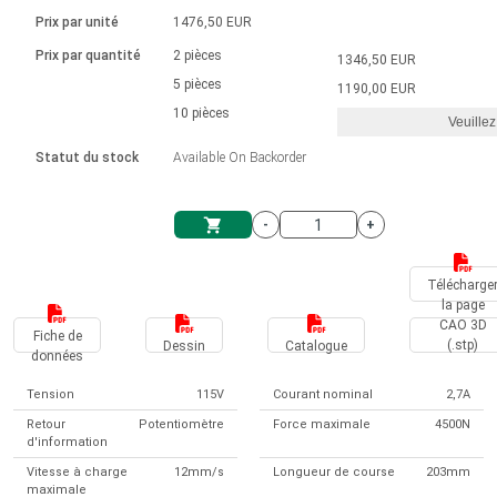
Langue
Actionneurs linéaires
Avec connexion par contact
230 - 50 Hz | 110 - 60 Hz
Ø 28-42| 1-1400 rpm | <= 290Ncm
Prix par unité
1476,50 EUR
Pilotes de moteurs à courant
Synchrone-Asynchrone | pour 1-4 actionneurs
Commandes de vitesse pour la série AIS
Pilotes de moteur pas à pas
Français (EUR)
Prix par quantité
2 pièces
1346,50 EUR
Système d'unité
Solénoïdes
Contrôleur de moteur CC sans
continu à balais série DPWM
Boîtes de contrôle
5 pièces
Driver 2-6 A
1190,00 EUR
balais
Italiano (EUR)
10 pièces
Synchrone-Asynchrone | pour 1-4 actionneurs
Veuillez
T.V.A.
Alimentations
Statut du stock
Available On Backorder
Nederlands (EUR)
Alimentations
-
+
Polski (EUR)
Panier
Télécharge
la page
Norsk (NOK)
CAO 3D
Fiche de
(.stp)
Dessin
Catalogue
données
Suomi (EUR)
Tension
115V
Courant nominal
2,7A
Retour
Potentiomètre
Force maximale
4500N
d'information
Svenska (SEK)
Vitesse à charge
12mm/s
Longueur de course
203mm
maximale