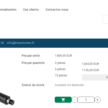
onnalisation
Cas clients
Contactez-nous
-115-30-B-153-LT-IP65
 30
info@transmotec.fr
Prix par unité
1409,00 EUR
Prix par quantité
2 pièces
1284,50 EUR
5 pièces
1135,00 EUR
10 pièces
V
Statut du stock
Available On Backorder
-
+