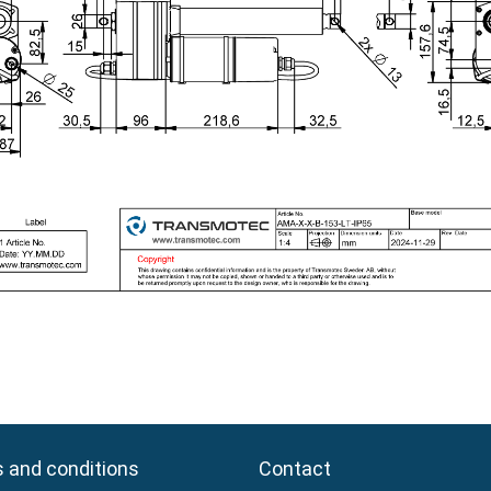
 and conditions
 and conditions
Contact
Contact