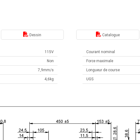
Dessin
Catalogue
115V
Courant nominal
Non
Force maximale
7,9mm/s
Longueur de course
4,6kg
UGS