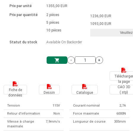
Langue
Actionneurs linéaires
Avec connexion par contact
230 - 50 Hz | 110 - 60 Hz
Ø 28-42| 1-1400 rpm | <= 290Ncm
Prix par unité
1355,00 EUR
Pilotes de moteurs à courant
Synchrone-Asynchrone | pour 1-4 actionneurs
Commandes de vitesse pour la série AIS
Pilotes de moteur pas à pas
Français (EUR)
Prix par quantité
2 pièces
1236,00 EUR
Système d'unité
Solénoïdes
Contrôleur de moteur CC sans
continu à balais série DPWM
Boîtes de contrôle
5 pièces
Driver 2-6 A
1093,00 EUR
balais
Italiano (EUR)
10 pièces
Synchrone-Asynchrone | pour 1-4 actionneurs
Veuillez
T.V.A.
Alimentations
Statut du stock
Available On Backorder
Nederlands (EUR)
Alimentations
-
+
Polski (EUR)
Panier
Télécharge
la page
Norsk (NOK)
CAO 3D
Fiche de
(.stp)
Dessin
Catalogue
données
Suomi (EUR)
Tension
115V
Courant nominal
2,7A
Retour d'information
Non
Force maximale
6000N
Svenska (SEK)
Vitesse à charge
7,9mm/s
Longueur de course
305mm
maximale