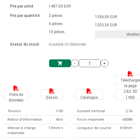
Langue
Actionneurs linéaires
Avec connexion par contact
230 - 50 Hz | 110 - 60 Hz
Ø 28-42| 1-1400 rpm | <= 290Ncm
Prix par unité
1487,50 EUR
Pilotes de moteurs à courant
Synchrone-Asynchrone | pour 1-4 actionneurs
Commandes de vitesse pour la série AIS
Pilotes de moteur pas à pas
Français (EUR)
Prix par quantité
2 pièces
1358,00 EUR
Système d'unité
Solénoïdes
Contrôleur de moteur CC sans
continu à balais série DPWM
Boîtes de contrôle
5 pièces
Driver 2-6 A
1203,50 EUR
balais
Italiano (EUR)
10 pièces
Synchrone-Asynchrone | pour 1-4 actionneurs
Veuillez
T.V.A.
Alimentations
Statut du stock
Available On Backorder
Nederlands (EUR)
Alimentations
-
+
Polski (EUR)
Panier
Télécharge
la page
Norsk (NOK)
CAO 3D
Fiche de
(.stp)
Dessin
Catalogue
données
Suomi (EUR)
Tension
115V
Courant nominal
2,7A
Retour d'information
Non
Force maximale
6000N
Svenska (SEK)
Vitesse à charge
7,9mm/s
Longueur de course
610mm
maximale