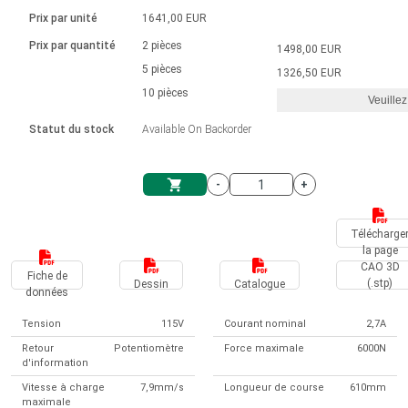
Langue
Actionneurs linéaires
Avec connexion par contact
230 - 50 Hz | 110 - 60 Hz
Ø 28-42| 1-1400 rpm | <= 290Ncm
Prix par unité
1641,00 EUR
Pilotes de moteurs à courant
Synchrone-Asynchrone | pour 1-4 actionneurs
Commandes de vitesse pour la série AIS
Pilotes de moteur pas à pas
Français (EUR)
Prix par quantité
2 pièces
1498,00 EUR
Système d'unité
Solénoïdes
Contrôleur de moteur CC sans
continu à balais série DPWM
Boîtes de contrôle
5 pièces
Driver 2-6 A
1326,50 EUR
balais
Italiano (EUR)
10 pièces
Synchrone-Asynchrone | pour 1-4 actionneurs
Veuillez
T.V.A.
Alimentations
Statut du stock
Available On Backorder
Nederlands (EUR)
Alimentations
-
+
Polski (EUR)
Panier
Télécharge
la page
Norsk (NOK)
CAO 3D
Fiche de
(.stp)
Dessin
Catalogue
données
Suomi (EUR)
Tension
115V
Courant nominal
2,7A
Retour
Potentiomètre
Force maximale
6000N
d'information
Svenska (SEK)
Vitesse à charge
7,9mm/s
Longueur de course
610mm
maximale