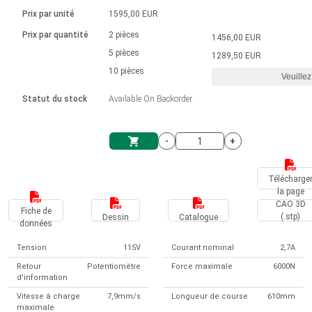
Langue
Actionneurs linéaires
Avec connexion par contact
230 - 50 Hz | 110 - 60 Hz
Ø 28-42| 1-1400 rpm | <= 290Ncm
Prix par unité
1595,00 EUR
Pilotes de moteurs à courant
Synchrone-Asynchrone | pour 1-4 actionneurs
Commandes de vitesse pour la série AIS
Pilotes de moteur pas à pas
Français (EUR)
Prix par quantité
2 pièces
1456,00 EUR
Système d'unité
Solénoïdes
Contrôleur de moteur CC sans
continu à balais série DPWM
Boîtes de contrôle
5 pièces
Driver 2-6 A
1289,50 EUR
balais
Italiano (EUR)
10 pièces
Synchrone-Asynchrone | pour 1-4 actionneurs
Veuillez
T.V.A.
Alimentations
Statut du stock
Available On Backorder
Nederlands (EUR)
Alimentations
-
+
Polski (EUR)
Panier
Télécharge
la page
Norsk (NOK)
CAO 3D
Fiche de
(.stp)
Dessin
Catalogue
données
Suomi (EUR)
Tension
115V
Courant nominal
2,7A
Retour
Potentiomètre
Force maximale
6000N
d'information
Svenska (SEK)
Vitesse à charge
7,9mm/s
Longueur de course
610mm
maximale