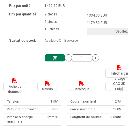
Langue
Actionneurs linéaires
Avec connexion par contact
230 - 50 Hz | 110 - 60 Hz
Ø 28-42| 1-1400 rpm | <= 290Ncm
Prix par unité
1462,50 EUR
Pilotes de moteurs à courant
Synchrone-Asynchrone | pour 1-4 actionneurs
Commandes de vitesse pour la série AIS
Pilotes de moteur pas à pas
Français (EUR)
Prix par quantité
2 pièces
1334,00 EUR
Système d'unité
Solénoïdes
Contrôleur de moteur CC sans
continu à balais série DPWM
Boîtes de contrôle
5 pièces
Driver 2-6 A
1179,50 EUR
balais
Italiano (EUR)
10 pièces
Synchrone-Asynchrone | pour 1-4 actionneurs
Veuillez
T.V.A.
Alimentations
Statut du stock
Available On Backorder
Nederlands (EUR)
Alimentations
-
+
Polski (EUR)
Panier
Télécharge
la page
Norsk (NOK)
CAO 3D
Fiche de
(.stp)
Dessin
Catalogue
données
Suomi (EUR)
Tension
115V
Courant nominal
2,7A
Retour d'information
Non
Force maximale
7000N
Svenska (SEK)
Vitesse à charge
6mm/s
Longueur de course
305mm
maximale