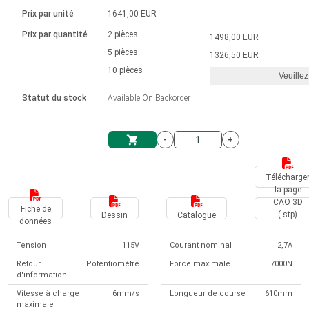
Langue
Actionneurs linéaires
Avec connexion par contact
230 - 50 Hz | 110 - 60 Hz
Ø 28-42| 1-1400 rpm | <= 290Ncm
Prix par unité
1641,00 EUR
Pilotes de moteurs à courant
Synchrone-Asynchrone | pour 1-4 actionneurs
Commandes de vitesse pour la série AIS
Pilotes de moteur pas à pas
Français (EUR)
Prix par quantité
2 pièces
1498,00 EUR
Système d'unité
Solénoïdes
Contrôleur de moteur CC sans
continu à balais série DPWM
Boîtes de contrôle
5 pièces
Driver 2-6 A
1326,50 EUR
balais
Italiano (EUR)
10 pièces
Synchrone-Asynchrone | pour 1-4 actionneurs
Veuillez
T.V.A.
Alimentations
Statut du stock
Available On Backorder
Nederlands (EUR)
Alimentations
-
+
Polski (EUR)
Panier
Télécharge
la page
Norsk (NOK)
CAO 3D
Fiche de
(.stp)
Dessin
Catalogue
données
Suomi (EUR)
Tension
115V
Courant nominal
2,7A
Retour
Potentiomètre
Force maximale
7000N
d'information
Svenska (SEK)
Vitesse à charge
6mm/s
Longueur de course
610mm
maximale