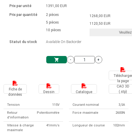
Langue
Actionneurs linéaires
Avec connexion par contact
230 - 50 Hz | 110 - 60 Hz
Ø 28-42| 1-1400 rpm | <= 290Ncm
Prix par unité
1391,00 EUR
Pilotes de moteurs à courant
Synchrone-Asynchrone | pour 1-4 actionneurs
Commandes de vitesse pour la série AIS
Pilotes de moteur pas à pas
Français (EUR)
Prix par quantité
2 pièces
1268,00 EUR
Système d'unité
Solénoïdes
Contrôleur de moteur CC sans
continu à balais série DPWM
Boîtes de contrôle
5 pièces
Driver 2-6 A
1120,50 EUR
balais
Italiano (EUR)
10 pièces
Synchrone-Asynchrone | pour 1-4 actionneurs
Veuillez
T.V.A.
Alimentations
Statut du stock
Available On Backorder
Nederlands (EUR)
Alimentations
-
+
Polski (EUR)
Panier
Télécharge
la page
Norsk (NOK)
CAO 3D
Fiche de
(.stp)
Dessin
Catalogue
données
Suomi (EUR)
Tension
115V
Courant nominal
3,5A
Retour
Potentiomètre
Force maximale
2600N
d'information
Svenska (SEK)
Vitesse à charge
41mm/s
Longueur de course
102mm
maximale