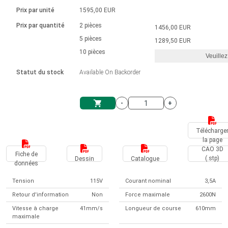
Langue
Actionneurs linéaires
Avec connexion par contact
230 - 50 Hz | 110 - 60 Hz
Ø 28-42| 1-1400 rpm | <= 290Ncm
Prix par unité
1595,00 EUR
Pilotes de moteurs à courant
Synchrone-Asynchrone | pour 1-4 actionneurs
Commandes de vitesse pour la série AIS
Pilotes de moteur pas à pas
Français (EUR)
Prix par quantité
2 pièces
1456,00 EUR
Système d'unité
Solénoïdes
Contrôleur de moteur CC sans
continu à balais série DPWM
Boîtes de contrôle
5 pièces
Driver 2-6 A
1289,50 EUR
balais
Italiano (EUR)
10 pièces
Synchrone-Asynchrone | pour 1-4 actionneurs
Veuillez
T.V.A.
Alimentations
Statut du stock
Available On Backorder
Nederlands (EUR)
Alimentations
-
+
Polski (EUR)
Panier
Télécharge
la page
Norsk (NOK)
CAO 3D
Fiche de
(.stp)
Dessin
Catalogue
données
Suomi (EUR)
Tension
115V
Courant nominal
3,5A
Retour d'information
Non
Force maximale
2600N
Svenska (SEK)
Vitesse à charge
41mm/s
Longueur de course
610mm
maximale