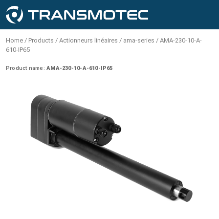
MOTORÉDUCTEURS À COURANT
MENU
Des produits
MOTEURS CC SANS BALAIS
MOTEURS À COURANT CONTINU
MOTEURS PAS À PAS
ACTIONNEURS LINÉAIRES
SOLÉNOÏDES
ALIMENTATIONS
FR
SYSTÈME D'UNITÉ
T.V.A.
ALTERNATIF
Home
/
Products
/
Actionneurs linéaires
/
ama-series
/
AMA-230-10-A-
Des produits
Mouvement rotatif
610-IP65
Motoréducteurs à courant
English - USA & Canada (USD)
Metric
Moteurs CC sans balais
Moteurs CC
Moteurs pas à pas angle de pas 0,9
Cadre ouvert
Alimentations
Moteurs à engrenages standard à
Product name:
AMA-230-10-A-610-IP65
Personnalisation
Prix TTC T.V.A.
alternatif
degrés
courant alternatifnsmote
12-48V | 1800-10 000 tr/min | ≤ 2Nm
2-36V | 2000-24 000 tr/min | ≤ 2Nm
English - EU-country (EUR)
Tubulaire
Cas clients
Moteurs CC sans balais
Imperial
Prix HT T.V.A.
(sans boîte de vitesses)
(sans boîte de vitesses)
Couple de maintien 0,05-1,80 Nm
Moteurs à engrenages réversibles
Avec connexion par câble
Engrenage planétaire
Engrenage planétaire
à courant alternatif
English - Non EU-country (USD)
Verrouillage
Contactez-nous
Moteurs à courant continu
Stepping motors 1.8 degrees
Ø12-124mm | 2-2750tr/min | ≤ 18Nm
Ø12-124mm | 2-2750tr/min | ≤ 18Nm
110-230V | 1200-1550 tr/min | ≤ 930 mNm
connector
Dansk (DKK)
Réversible
Solénoïdes de maintien
Moteurs CC sans balais BT
Engrenage droit
À propos de nous
Moteurs pas à pas
contrôleur intégré
Moteurs pas à pas angle de pas 1,8
AC speed adjustable gear motors
Ø12-43mm | 1-1800 tr/min | ≤ 2Nm
Deutsch (EUR)
Supports de montage
degrés
Mouvement linéaire
Motoréducteur planétaire CC sans
Engrenage à vis sans fin
Série DA
Couple de maintien 0,02-3,00 Nm
balais Driver intégré PBTI
Español (EUR)
Ø43-124mm | 31-425 tr/min | ≤ 41Nm
Contrôles