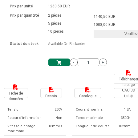
Langue
Actionneurs linéaires
Avec connexion par contact
230 - 50 Hz | 110 - 60 Hz
Ø 28-42| 1-1400 rpm | <= 290Ncm
Prix par unité
1250,50 EUR
Pilotes de moteurs à courant
Synchrone-Asynchrone | pour 1-4 actionneurs
Commandes de vitesse pour la série AIS
Pilotes de moteur pas à pas
Français (EUR)
Prix par quantité
2 pièces
1140,50 EUR
Système d'unité
Solénoïdes
Contrôleur de moteur CC sans
continu à balais série DPWM
Boîtes de contrôle
5 pièces
Driver 2-6 A
1008,00 EUR
balais
Italiano (EUR)
10 pièces
Synchrone-Asynchrone | pour 1-4 actionneurs
Veuillez
T.V.A.
Alimentations
Statut du stock
Available On Backorder
Nederlands (EUR)
Alimentations
-
+
Polski (EUR)
Panier
Télécharge
la page
Norsk (NOK)
CAO 3D
Fiche de
(.stp)
Dessin
Catalogue
données
Suomi (EUR)
Tension
230V
Courant nominal
1,8A
Retour d'information
Non
Force maximale
3500N
Svenska (SEK)
Vitesse à charge
18mm/s
Longueur de course
102mm
maximale