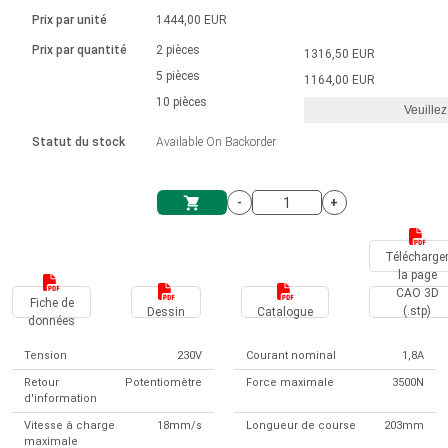
Langue
Actionneurs linéaires
Avec connexion par contact
230 - 50 Hz | 110 - 60 Hz
Ø 28-42| 1-1400 rpm | <= 290Ncm
Prix par unité
1444,00 EUR
Pilotes de moteurs à courant
Synchrone-Asynchrone | pour 1-4 actionneurs
Commandes de vitesse pour la série AIS
Pilotes de moteur pas à pas
Français (EUR)
Prix par quantité
2 pièces
1316,50 EUR
Système d'unité
Solénoïdes
Contrôleur de moteur CC sans
continu à balais série DPWM
Boîtes de contrôle
5 pièces
Driver 2-6 A
1164,00 EUR
balais
Italiano (EUR)
10 pièces
Synchrone-Asynchrone | pour 1-4 actionneurs
Veuillez
T.V.A.
Alimentations
Statut du stock
Available On Backorder
Nederlands (EUR)
Alimentations
-
+
Polski (EUR)
Panier
Télécharge
la page
Norsk (NOK)
CAO 3D
Fiche de
(.stp)
Dessin
Catalogue
données
Suomi (EUR)
Tension
230V
Courant nominal
1,8A
Retour
Potentiomètre
Force maximale
3500N
d'information
Svenska (SEK)
Vitesse à charge
18mm/s
Longueur de course
203mm
maximale