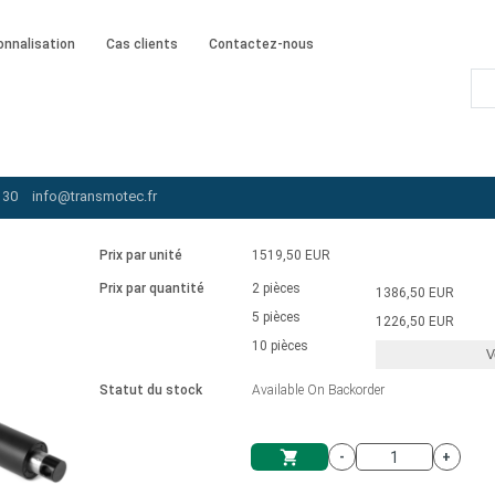
onnalisation
Cas clients
Contactez-nous
-230-10-B-457-LT-IP65
 30
info@transmotec.fr
Prix par unité
1519,50 EUR
Prix par quantité
2 pièces
1386,50 EUR
5 pièces
1226,50 EUR
10 pièces
V
Statut du stock
Available On Backorder
-
+