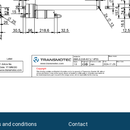
 and conditions
 and conditions
Contact
Contact