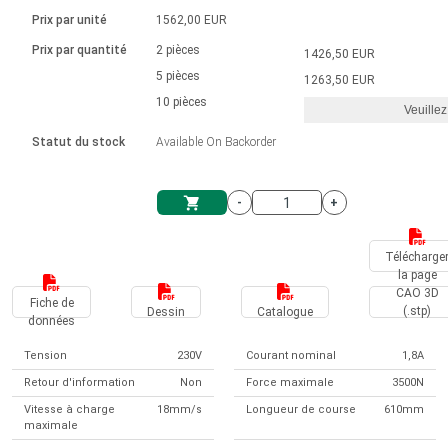
Langue
Actionneurs linéaires
Avec connexion par contact
230 - 50 Hz | 110 - 60 Hz
Ø 28-42| 1-1400 rpm | <= 290Ncm
Prix par unité
1562,00 EUR
Pilotes de moteurs à courant
Synchrone-Asynchrone | pour 1-4 actionneurs
Commandes de vitesse pour la série AIS
Pilotes de moteur pas à pas
Français (EUR)
Prix par quantité
2 pièces
1426,50 EUR
Système d'unité
Solénoïdes
Contrôleur de moteur CC sans
continu à balais série DPWM
Boîtes de contrôle
5 pièces
Driver 2-6 A
1263,50 EUR
balais
Italiano (EUR)
10 pièces
Synchrone-Asynchrone | pour 1-4 actionneurs
Veuillez
T.V.A.
Alimentations
Statut du stock
Available On Backorder
Nederlands (EUR)
Alimentations
-
+
Polski (EUR)
Panier
Télécharge
la page
Norsk (NOK)
CAO 3D
Fiche de
(.stp)
Dessin
Catalogue
données
Suomi (EUR)
Tension
230V
Courant nominal
1,8A
Retour d'information
Non
Force maximale
3500N
Svenska (SEK)
Vitesse à charge
18mm/s
Longueur de course
610mm
maximale