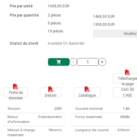
Langue
Actionneurs linéaires
Avec connexion par contact
230 - 50 Hz | 110 - 60 Hz
Ø 28-42| 1-1400 rpm | <= 290Ncm
Prix par unité
1608,00 EUR
Pilotes de moteurs à courant
Synchrone-Asynchrone | pour 1-4 actionneurs
Commandes de vitesse pour la série AIS
Pilotes de moteur pas à pas
Français (EUR)
Prix par quantité
2 pièces
1468,50 EUR
Système d'unité
Solénoïdes
Contrôleur de moteur CC sans
continu à balais série DPWM
Boîtes de contrôle
5 pièces
Driver 2-6 A
1300,00 EUR
balais
Italiano (EUR)
10 pièces
Synchrone-Asynchrone | pour 1-4 actionneurs
Veuillez
T.V.A.
Alimentations
Statut du stock
Available On Backorder
Nederlands (EUR)
Alimentations
-
+
Polski (EUR)
Panier
Télécharge
la page
Norsk (NOK)
CAO 3D
Fiche de
(.stp)
Dessin
Catalogue
données
Suomi (EUR)
Tension
230V
Courant nominal
1,8A
Retour
Potentiomètre
Force maximale
3500N
d'information
Svenska (SEK)
Vitesse à charge
18mm/s
Longueur de course
610mm
maximale