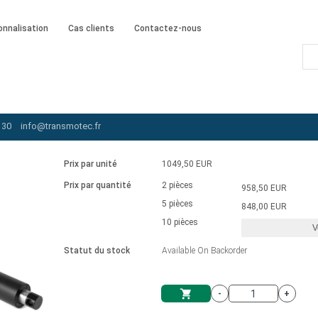
onnalisation
Cas clients
Contactez-nous
A-230-20-A-203-IP65
 30
info@transmotec.fr
Prix par unité
1049,50 EUR
Prix par quantité
2 pièces
958,50 EUR
5 pièces
848,00 EUR
10 pièces
V
Statut du stock
Available On Backorder
-
+