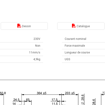
Dessin
Catalogue
230V
Courant nominal
Non
Force maximale
11mm/s
Longueur de course
4,9kg
UGS