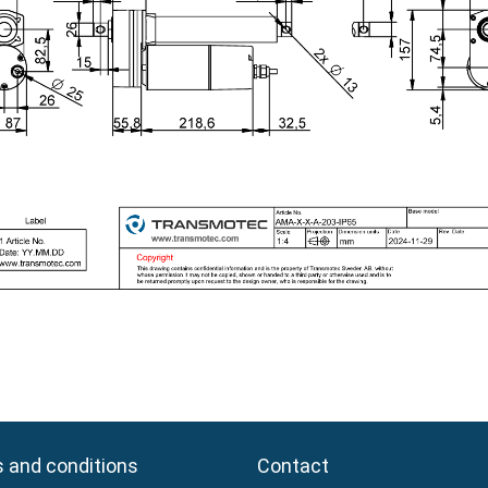
 and conditions
 and conditions
Contact
Contact