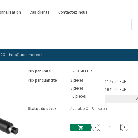
onnalisation
Cas clients
Contactez-nous
A-230-20-B-203-IP65
 30
info@transmotec.fr
Prix par unité
1290,50 EUR
Prix par quantité
2 pièces
1176,50 EUR
5 pièces
1041,00 EUR
10 pièces
V
Statut du stock
Available On Backorder
-
+