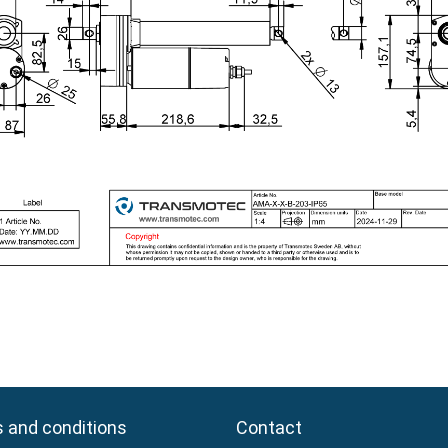
 and conditions
 and conditions
Contact
Contact