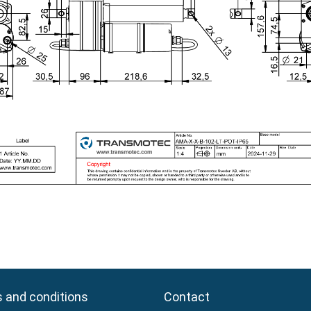
 and conditions
 and conditions
Contact
Contact