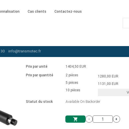
onnalisation
Cas clients
Contactez-nous
A-230-30-B-102-LT-POT-IP65
 30
info@transmotec.fr
-IP65
Prix par unité
1404,50 EUR
Prix par quantité
2 pièces
1280,00 EUR
5 pièces
1131,00 EUR
10 pièces
V
Statut du stock
Available On Backorder
-
+