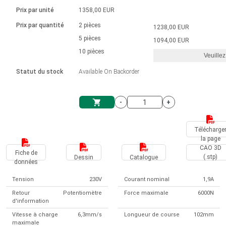
Langue
Actionneurs linéaires
Avec connexion par contact
230 - 50 Hz | 110 - 60 Hz
Ø 28-42| 1-1400 rpm | <= 290Ncm
Prix par unité
1358,00 EUR
Pilotes de moteurs à courant
Synchrone-Asynchrone | pour 1-4 actionneurs
Commandes de vitesse pour la série AIS
Pilotes de moteur pas à pas
Français (EUR)
Prix par quantité
2 pièces
1238,00 EUR
Système d'unité
Solénoïdes
Contrôleur de moteur CC sans
continu à balais série DPWM
Boîtes de contrôle
5 pièces
Driver 2-6 A
1094,00 EUR
balais
Italiano (EUR)
10 pièces
Synchrone-Asynchrone | pour 1-4 actionneurs
Veuillez
T.V.A.
Alimentations
Statut du stock
Available On Backorder
Nederlands (EUR)
Alimentations
-
+
Polski (EUR)
Panier
Télécharge
la page
Norsk (NOK)
CAO 3D
Fiche de
(.stp)
Dessin
Catalogue
données
Suomi (EUR)
Tension
230V
Courant nominal
1,9A
Retour
Potentiomètre
Force maximale
6000N
d'information
Svenska (SEK)
Vitesse à charge
6,3mm/s
Longueur de course
102mm
maximale