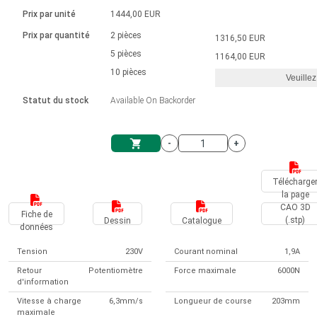
Langue
Actionneurs linéaires
Avec connexion par contact
230 - 50 Hz | 110 - 60 Hz
Ø 28-42| 1-1400 rpm | <= 290Ncm
Prix par unité
1444,00 EUR
Pilotes de moteurs à courant
Synchrone-Asynchrone | pour 1-4 actionneurs
Commandes de vitesse pour la série AIS
Pilotes de moteur pas à pas
Français (EUR)
Prix par quantité
2 pièces
1316,50 EUR
Système d'unité
Solénoïdes
Contrôleur de moteur CC sans
continu à balais série DPWM
Boîtes de contrôle
5 pièces
Driver 2-6 A
1164,00 EUR
balais
Italiano (EUR)
10 pièces
Synchrone-Asynchrone | pour 1-4 actionneurs
Veuillez
T.V.A.
Alimentations
Statut du stock
Available On Backorder
Nederlands (EUR)
Alimentations
-
+
Polski (EUR)
Panier
Télécharge
la page
Norsk (NOK)
CAO 3D
Fiche de
(.stp)
Dessin
Catalogue
données
Suomi (EUR)
Tension
230V
Courant nominal
1,9A
Retour
Potentiomètre
Force maximale
6000N
d'information
Svenska (SEK)
Vitesse à charge
6,3mm/s
Longueur de course
203mm
maximale