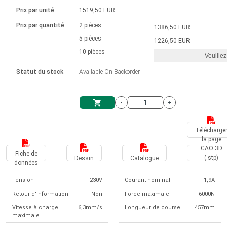
Langue
Actionneurs linéaires
Avec connexion par contact
230 - 50 Hz | 110 - 60 Hz
Ø 28-42| 1-1400 rpm | <= 290Ncm
Prix par unité
1519,50 EUR
Pilotes de moteurs à courant
Synchrone-Asynchrone | pour 1-4 actionneurs
Commandes de vitesse pour la série AIS
Pilotes de moteur pas à pas
Français (EUR)
Prix par quantité
2 pièces
1386,50 EUR
Système d'unité
Solénoïdes
Contrôleur de moteur CC sans
continu à balais série DPWM
Boîtes de contrôle
5 pièces
Driver 2-6 A
1226,50 EUR
balais
Italiano (EUR)
10 pièces
Synchrone-Asynchrone | pour 1-4 actionneurs
Veuillez
T.V.A.
Alimentations
Statut du stock
Available On Backorder
Nederlands (EUR)
Alimentations
-
+
Polski (EUR)
Panier
Télécharge
la page
Norsk (NOK)
CAO 3D
Fiche de
(.stp)
Dessin
Catalogue
données
Suomi (EUR)
Tension
230V
Courant nominal
1,9A
Retour d'information
Non
Force maximale
6000N
Svenska (SEK)
Vitesse à charge
6,3mm/s
Longueur de course
457mm
maximale