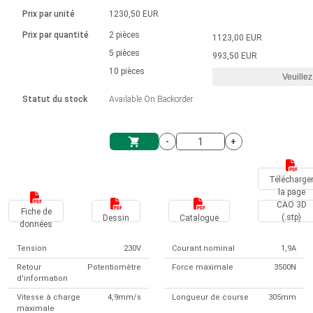
Langue
Actionneurs linéaires
Avec connexion par contact
230 - 50 Hz | 110 - 60 Hz
Ø 28-42| 1-1400 rpm | <= 290Ncm
Prix par unité
1230,50 EUR
Pilotes de moteurs à courant
Synchrone-Asynchrone | pour 1-4 actionneurs
Commandes de vitesse pour la série AIS
Pilotes de moteur pas à pas
Français (EUR)
Prix par quantité
2 pièces
1123,00 EUR
Système d'unité
Solénoïdes
Contrôleur de moteur CC sans
continu à balais série DPWM
Boîtes de contrôle
5 pièces
Driver 2-6 A
993,50 EUR
balais
Italiano (EUR)
10 pièces
Synchrone-Asynchrone | pour 1-4 actionneurs
Veuillez
T.V.A.
Alimentations
Statut du stock
Available On Backorder
Nederlands (EUR)
Alimentations
-
+
Polski (EUR)
Panier
Télécharge
la page
Norsk (NOK)
CAO 3D
Fiche de
(.stp)
Dessin
Catalogue
données
Suomi (EUR)
Tension
230V
Courant nominal
1,9A
Retour
Potentiomètre
Force maximale
3500N
d'information
Svenska (SEK)
Vitesse à charge
4,9mm/s
Longueur de course
305mm
maximale