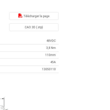
Télécharger la page
CAO 3D (.stp)
48VDC
3,8 Nm
110mm
45A
13050110