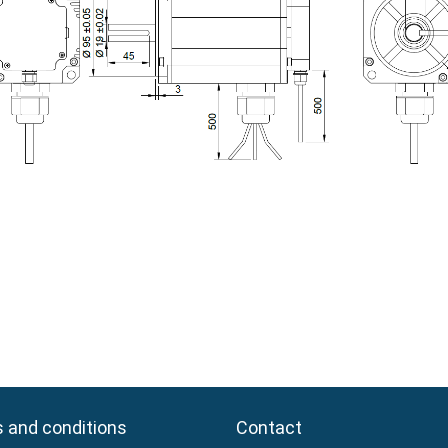
 and conditions
 and conditions
Contact
Contact