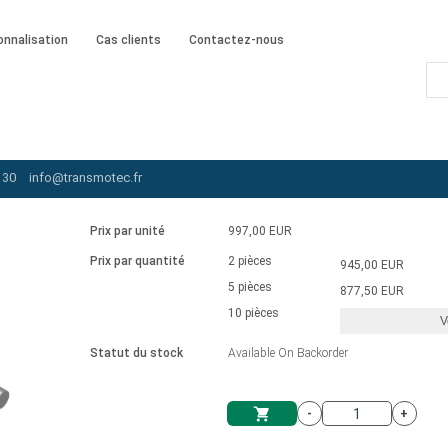
onnalisation
Cas clients
Contactez-nous
B110165-48-IP65
 30
info@transmotec.fr
Prix par unité
997,00 EUR
Prix par quantité
2 pièces
945,00 EUR
5 pièces
877,50 EUR
10 pièces
V
Statut du stock
Available On Backorder
-
+