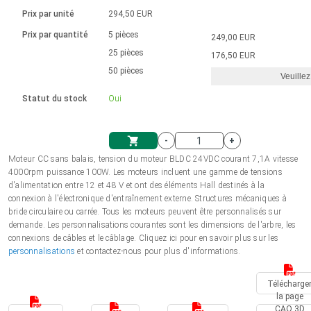
Langue
Actionneurs linéaires
Avec connexion par contact
230 - 50 Hz | 110 - 60 Hz
Ø 28-42| 1-1400 rpm | <= 290Ncm
Prix par unité
294,50 EUR
Pilotes de moteurs à courant
Synchrone-Asynchrone | pour 1-4 actionneurs
Commandes de vitesse pour la série AIS
Pilotes de moteur pas à pas
Français (EUR)
Prix par quantité
5 pièces
249,00 EUR
Système d'unité
Solénoïdes
Contrôleur de moteur CC sans
continu à balais série DPWM
Boîtes de contrôle
25 pièces
Driver 2-6 A
176,50 EUR
balais
Italiano (EUR)
50 pièces
Synchrone-Asynchrone | pour 1-4 actionneurs
Veuillez
T.V.A.
Alimentations
Statut du stock
Oui
Nederlands (EUR)
Alimentations
-
+
Polski (EUR)
Moteur CC sans balais, tension du moteur BLDC 24VDC courant 7,1A vitesse
Panier
4000rpm puissance 100W. Les moteurs incluent une gamme de tensions
d'alimentation entre 12 et 48 V et ont des éléments Hall destinés à la
Norsk (NOK)
connexion à l'électronique d'entraînement externe. Structures mécaniques à
bride circulaire ou carrée. Tous les moteurs peuvent être personnalisés sur
demande. Les personnalisations courantes sont les dimensions de l'arbre, les
Suomi (EUR)
connexions de câbles et le câblage. Cliquez ici pour en savoir plus sur les
personnalisations
et contactez-nous pour plus d'informations.
Svenska (SEK)
Télécharge
la page
CAO 3D