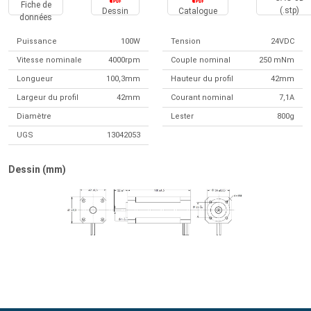
Fiche de
(.stp)
Dessin
Catalogue
données
Puissance
100W
Tension
24VDC
Vitesse nominale
4000rpm
Couple nominal
250 mNm
Longueur
100,3mm
Hauteur du profil
42mm
Largeur du profil
42mm
Courant nominal
7,1A
Diamètre
Lester
800g
UGS
13042053
Dessin (mm)