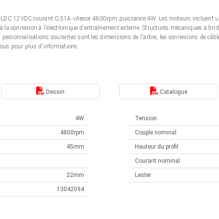
BLDC 12VDC courant 0,51A vitesse 4800rpm puissance 4W. Les moteurs incluent u
à la connexion à l'électronique d'entraînement externe. Structures mécaniques à bride
personnalisations courantes sont les dimensions de l'arbre, les connexions de câbles
nous pour plus d'informations.
Dessin
Catalogue
4W
Tension
4800rpm
Couple nominal
45mm
Hauteur du profil
Courant nominal
22mm
Lester
13042094