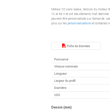
Actionneurs linéaires
Synchrone-Asynchrone | pour 1-4 actionneurs
Moteur CC sans balais, tension du moteur 
Français (EUR)
Boîtes de contrôle
12 et 48 V et ont des éléments Hall destinés 
Solénoïdes
peuvent être personnalisés sur demande. Les 
Synchrone-Asynchrone | pour 1-4 actionneurs
plus sur les
personnalisations
et contactez-
Italiano (EUR)
Alimentations
Nederlands (EUR)
Alimentations
Fiche de données
Polski (EUR)
Puissance
Vitesse nominale
Norsk (NOK)
Longueur
Largeur du profil
Suomi (EUR)
Diamètre
UGS
Svenska (SEK)
Dessin (mm)