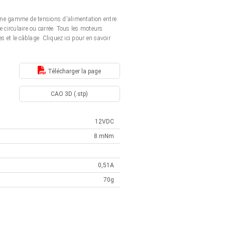
ne gamme de tensions d'alimentation entre
 circulaire ou carrée. Tous les moteurs
 et le câblage. Cliquez ici pour en savoir
Télécharger la page
CAO 3D (.stp)
12VDC
8 mNm
0,51A
70g