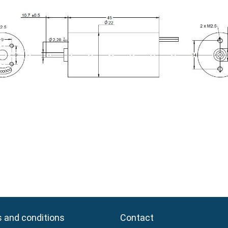
 and conditions
 and conditions
Contact
Contact