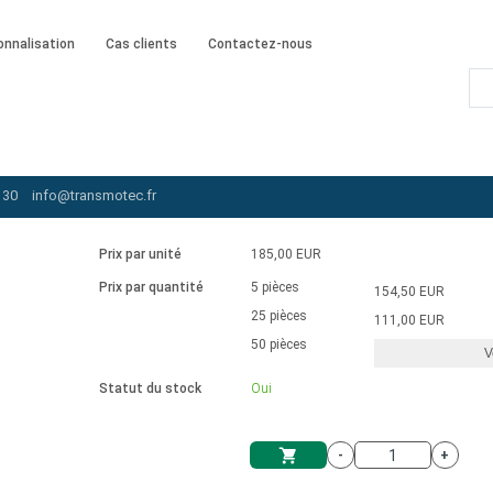
onnalisation
Cas clients
Contactez-nous
motors external driver
/
BR2245-12
 30
info@transmotec.fr
Prix par unité
185,00 EUR
Prix par quantité
5 pièces
154,50 EUR
25 pièces
111,00 EUR
50 pièces
V
Statut du stock
Oui
-
+