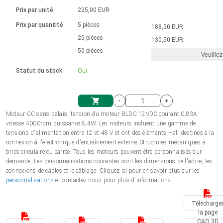
Langue
Actionneurs linéaires
Avec connexion par contact
230 - 50 Hz | 110 - 60 Hz
Ø 28-42| 1-1400 rpm | <= 290Ncm
Prix par unité
225,00 EUR
Pilotes de moteurs à courant
Synchrone-Asynchrone | pour 1-4 actionneurs
Commandes de vitesse pour la série AIS
Pilotes de moteur pas à pas
Français (EUR)
Prix par quantité
5 pièces
188,50 EUR
Système d'unité
Solénoïdes
Contrôleur de moteur CC sans
continu à balais série DPWM
Boîtes de contrôle
25 pièces
Driver 2-6 A
130,50 EUR
balais
Italiano (EUR)
50 pièces
Synchrone-Asynchrone | pour 1-4 actionneurs
Veuillez
T.V.A.
Alimentations
Statut du stock
Oui
Nederlands (EUR)
Alimentations
-
+
Polski (EUR)
Moteur CC sans balais, tension du moteur BLDC 12VDC courant 0,83A
Panier
vitesse 4000rpm puissance 8,4W. Les moteurs incluent une gamme de
tensions d'alimentation entre 12 et 48 V et ont des éléments Hall destinés à la
Norsk (NOK)
connexion à l'électronique d'entraînement externe. Structures mécaniques à
bride circulaire ou carrée. Tous les moteurs peuvent être personnalisés sur
demande. Les personnalisations courantes sont les dimensions de l'arbre, les
Suomi (EUR)
connexions de câbles et le câblage. Cliquez ici pour en savoir plus sur les
personnalisations
et contactez-nous pour plus d'informations.
Svenska (SEK)
Télécharge
la page
CAO 3D