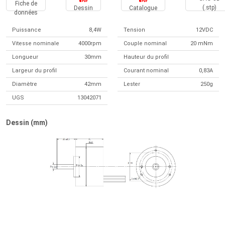
Fiche de
(.stp)
Dessin
Catalogue
données
Puissance
8,4W
Tension
12VDC
Vitesse nominale
4000rpm
Couple nominal
20 mNm
Longueur
30mm
Hauteur du profil
Largeur du profil
Courant nominal
0,83A
Diamètre
42mm
Lester
250g
UGS
13042071
Dessin (mm)