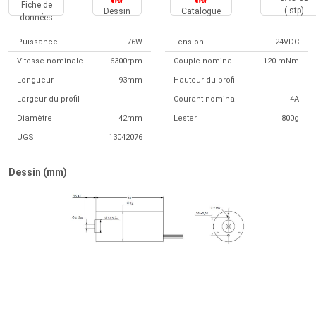
Fiche de
(.stp)
Dessin
Catalogue
données
Puissance
76W
Tension
24VDC
Vitesse nominale
6300rpm
Couple nominal
120 mNm
Longueur
93mm
Hauteur du profil
Largeur du profil
Courant nominal
4A
Diamètre
42mm
Lester
800g
UGS
13042076
Dessin (mm)