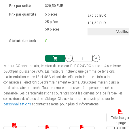
Langue
Actionneurs linéaires
Avec connexion par contact
230 - 50 Hz | 110 - 60 Hz
Ø 28-42| 1-1400 rpm | <= 290Ncm
Prix par unité
320,50 EUR
Pilotes de moteurs à courant
Synchrone-Asynchrone | pour 1-4 actionneurs
Commandes de vitesse pour la série AIS
Pilotes de moteur pas à pas
Français (EUR)
Prix par quantité
5 pièces
270,50 EUR
Système d'unité
Solénoïdes
Contrôleur de moteur CC sans
continu à balais série DPWM
Boîtes de contrôle
25 pièces
Driver 2-6 A
191,50 EUR
balais
Italiano (EUR)
50 pièces
Synchrone-Asynchrone | pour 1-4 actionneurs
Veuillez
T.V.A.
Alimentations
Statut du stock
Oui
Nederlands (EUR)
Alimentations
-
+
Polski (EUR)
Moteur CC sans balais, tension du moteur BLDC 24VDC courant 4A vitesse
Panier
6300rpm puissance 76W. Les moteurs incluent une gamme de tensions
d'alimentation entre 12 et 48 V et ont des éléments Hall destinés à la
Norsk (NOK)
connexion à l'électronique d'entraînement externe. Structures mécaniques à
bride circulaire ou carrée. Tous les moteurs peuvent être personnalisés sur
demande. Les personnalisations courantes sont les dimensions de l'arbre, les
Suomi (EUR)
connexions de câbles et le câblage. Cliquez ici pour en savoir plus sur les
personnalisations
et contactez-nous pour plus d'informations.
Svenska (SEK)
Télécharge
la page
CAO 3D