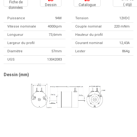
Fiche de
(.stp)
Dessin
Catalogue
données
Puissance
94W
Tension
12VDC
Vitesse nominale
4000rpm
Couple nominal
220 mNm
Longueur
73,6mm
Hauteur du profil
Largeur du profil
Courant nominal
12,43A
Diamètre
57mm
Lester
864g
UGS
13042083
Dessin (mm)