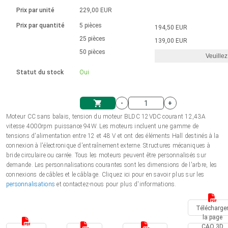
Langue
Actionneurs linéaires
Avec connexion par contact
230 - 50 Hz | 110 - 60 Hz
Ø 28-42| 1-1400 rpm | <= 290Ncm
Prix par unité
229,00 EUR
Pilotes de moteurs à courant
Synchrone-Asynchrone | pour 1-4 actionneurs
Commandes de vitesse pour la série AIS
Pilotes de moteur pas à pas
Français (EUR)
Prix par quantité
5 pièces
194,50 EUR
Système d'unité
Solénoïdes
Contrôleur de moteur CC sans
continu à balais série DPWM
Boîtes de contrôle
25 pièces
Driver 2-6 A
139,00 EUR
balais
Italiano (EUR)
50 pièces
Synchrone-Asynchrone | pour 1-4 actionneurs
Veuillez
T.V.A.
Alimentations
Statut du stock
Oui
Nederlands (EUR)
Alimentations
-
+
Polski (EUR)
Moteur CC sans balais, tension du moteur BLDC 12VDC courant 12,43A
Panier
vitesse 4000rpm puissance 94W. Les moteurs incluent une gamme de
tensions d'alimentation entre 12 et 48 V et ont des éléments Hall destinés à la
Norsk (NOK)
connexion à l'électronique d'entraînement externe. Structures mécaniques à
bride circulaire ou carrée. Tous les moteurs peuvent être personnalisés sur
demande. Les personnalisations courantes sont les dimensions de l'arbre, les
Suomi (EUR)
connexions de câbles et le câblage. Cliquez ici pour en savoir plus sur les
personnalisations
et contactez-nous pour plus d'informations.
Svenska (SEK)
Télécharge
la page
CAO 3D