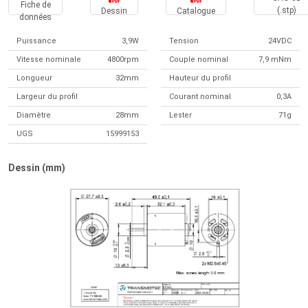
Fiche de
(.stp)
Dessin
Catalogue
données
Puissance
3,9W
Tension
24VDC
Vitesse nominale
4800rpm
Couple nominal
7,9 mNm
Longueur
32mm
Hauteur du profil
Largeur du profil
Courant nominal
0,3A
Diamètre
28mm
Lester
71g
UGS
15999153
Dessin (mm)