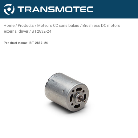
MOTORÉDUCTEURS À COURANT
MENU
Des produits
MOTEURS CC SANS BALAIS
MOTEURS À COURANT CONTINU
MOTEURS PAS À PAS
ACTIONNEURS LINÉAIRES
SOLÉNOÏDES
ALIMENTATIONS
FR
SYSTÈME D'UNITÉ
T.V.A.
ALTERNATIF
Home
/
Products
/
Moteurs CC sans balais
/
Brushless DC motors
Des produits
Mouvement rotatif
external driver
/
BT2832-24
Motoréducteurs à courant
English - USA & Canada (USD)
Metric
Moteurs CC sans balais
Moteurs CC
Moteurs pas à pas angle de pas 0,9
Cadre ouvert
Alimentations
Moteurs à engrenages standard à
Product name:
BT2832-24
Personnalisation
Prix TTC T.V.A.
alternatif
degrés
courant alternatifnsmote
12-48V | 1800-10 000 tr/min | ≤ 2Nm
2-36V | 2000-24 000 tr/min | ≤ 2Nm
English - EU-country (EUR)
Tubulaire
Cas clients
Moteurs CC sans balais
Imperial
Prix HT T.V.A.
(sans boîte de vitesses)
(sans boîte de vitesses)
Couple de maintien 0,05-1,80 Nm
Moteurs à engrenages réversibles
Avec connexion par câble
Engrenage planétaire
Engrenage planétaire
à courant alternatif
English - Non EU-country (USD)
Verrouillage
Contactez-nous
Moteurs à courant continu
Stepping motors 1.8 degrees
Ø12-124mm | 2-2750tr/min | ≤ 18Nm
Ø12-124mm | 2-2750tr/min | ≤ 18Nm
110-230V | 1200-1550 tr/min | ≤ 930 mNm
connector
Dansk (DKK)
Réversible
Solénoïdes de maintien
Moteurs CC sans balais BT
Engrenage droit
À propos de nous
Moteurs pas à pas
contrôleur intégré
Moteurs pas à pas angle de pas 1,8
AC speed adjustable gear motors
Ø12-43mm | 1-1800 tr/min | ≤ 2Nm
Deutsch (EUR)
Supports de montage
degrés
Mouvement linéaire
Motoréducteur planétaire CC sans
Engrenage à vis sans fin
Série DA
Couple de maintien 0,02-3,00 Nm
balais Driver intégré PBTI
Español (EUR)
Ø43-124mm | 31-425 tr/min | ≤ 41Nm
Contrôles