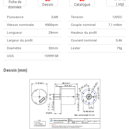
Fiche de
(.stp)
Dessin
Catalogue
données
Puissance
3,6W
Tension
12VDC
Vitesse nominale
4900rpm
Couple nominal
7,1 mNm
Longueur
29mm
Hauteur du profil
Largeur du profil
Courant nominal
0,4A
Diamètre
32mm
Lester
79g
UGS
15999158
Dessin (mm)