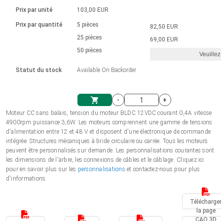
Langue
Actionneurs linéaires
Avec connexion par contact
230 - 50 Hz | 110 - 60 Hz
Ø 28-42| 1-1400 rpm | <= 290Ncm
Prix par unité
103,00 EUR
Pilotes de moteurs à courant
Synchrone-Asynchrone | pour 1-4 actionneurs
Commandes de vitesse pour la série AIS
Pilotes de moteur pas à pas
Français (EUR)
Prix par quantité
5 pièces
82,50 EUR
Système d'unité
Solénoïdes
Contrôleur de moteur CC sans
continu à balais série DPWM
Boîtes de contrôle
25 pièces
Driver 2-6 A
69,00 EUR
balais
Italiano (EUR)
50 pièces
Synchrone-Asynchrone | pour 1-4 actionneurs
Veuillez
T.V.A.
Alimentations
Statut du stock
Available On Backorder
Nederlands (EUR)
Alimentations
-
+
Polski (EUR)
Moteur CC sans balais, tension du moteur BLDC 12VDC courant 0,4A vitesse
Panier
4900rpm puissance 3,6W. Les moteurs comprennent une gamme de tensions
d'alimentation entre 12 et 48 V et disposent d'une électronique de commande
Norsk (NOK)
intégrée. Structures mécaniques à bride circulaire ou carrée. Tous les moteurs
peuvent être personnalisés sur demande. Les personnalisations courantes sont
les dimensions de l'arbre, les connexions de câbles et le câblage. Cliquez ici
Suomi (EUR)
pour en savoir plus sur les
personnalisations
et contactez-nous pour plus
d'informations.
Svenska (SEK)
Télécharge
la page
CAO 3D