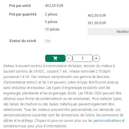
Langue
Actionneurs linéaires
Avec connexion par contact
230 - 50 Hz | 110 - 60 Hz
Ø 28-42| 1-1400 rpm | <= 290Ncm
Prix par unité
453,50 EUR
Pilotes de moteurs à courant
Synchrone-Asynchrone | pour 1-4 actionneurs
Commandes de vitesse pour la série AIS
Pilotes de moteur pas à pas
Français (EUR)
Prix par quantité
2 pièces
402,50 EUR
Système d'unité
Solénoïdes
Contrôleur de moteur CC sans
continu à balais série DPWM
Boîtes de contrôle
5 pièces
Driver 2-6 A
361,00 EUR
balais
Italiano (EUR)
10 pièces
Synchrone-Asynchrone | pour 1-4 actionneurs
Veuillez
T.V.A.
Alimentations
Statut du stock
Oui
Nederlands (EUR)
Alimentations
-
+
Polski (EUR)
Moteur à courant continu à commutation de balais, tension du moteur à
Panier
courant continu de 24VDC , courant 7,4A, vitesse nominale 2750rpm
puissance 141W. Ces moteurs comprennent une gamme de tensions
Norsk (NOK)
d'alimentation entre 2 et 36 V et peuvent, selon le type, être fournis avec ou
sans réducteur et encodeur. Les types d'engrenages existants sont les
engrenages planétaires et les engrenages droits. Les filtres CEM peuvent être
Suomi (EUR)
obtenus sous forme de condensateurs ou de varistances. Pour certains types,
des balais de charbon ou des balais métalliques peuvent également être
sélectionnés. Tous les moteurs peuvent être personnalisés sur demande. Les
personnalisations courantes sont les dimensions de l'arbre, les connexions de
Svenska (SEK)
câbles et le câblage. Cliquez ici pour en savoir plus sur les
personnalisations
et
contactez-nous pour plus d'informations.