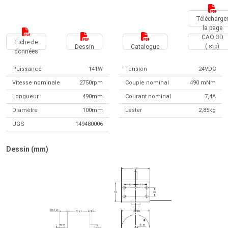
Télécharge
la page
CAO 3D
Fiche de
(.stp)
Dessin
Catalogue
données
Puissance
141W
Tension
24VDC
Vitesse nominale
2750rpm
Couple nominal
490 mNm
Longueur
490mm
Courant nominal
7,4A
Diamètre
100mm
Lester
2,85kg
UGS
149480006
Dessin (mm)