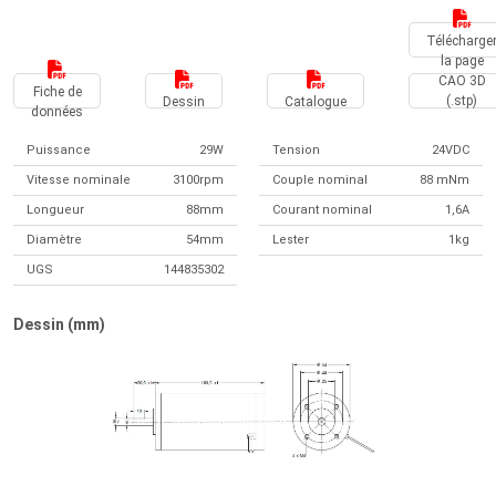
Télécharge
la page
CAO 3D
Fiche de
(.stp)
Dessin
Catalogue
données
Puissance
29W
Tension
24VDC
Vitesse nominale
3100rpm
Couple nominal
88 mNm
Longueur
88mm
Courant nominal
1,6A
Diamètre
54mm
Lester
1kg
UGS
144835302
Dessin (mm)