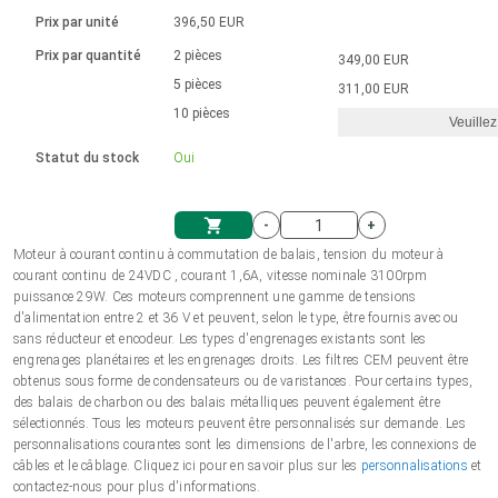
Langue
Actionneurs linéaires
Avec connexion par contact
230 - 50 Hz | 110 - 60 Hz
Ø 28-42| 1-1400 rpm | <= 290Ncm
Prix par unité
396,50 EUR
Pilotes de moteurs à courant
Synchrone-Asynchrone | pour 1-4 actionneurs
Commandes de vitesse pour la série AIS
Pilotes de moteur pas à pas
Français (EUR)
Prix par quantité
2 pièces
349,00 EUR
Système d'unité
Solénoïdes
Contrôleur de moteur CC sans
continu à balais série DPWM
Boîtes de contrôle
5 pièces
Driver 2-6 A
311,00 EUR
balais
Italiano (EUR)
10 pièces
Synchrone-Asynchrone | pour 1-4 actionneurs
Veuillez
T.V.A.
Alimentations
Statut du stock
Oui
Nederlands (EUR)
Alimentations
-
+
Polski (EUR)
Moteur à courant continu à commutation de balais, tension du moteur à
Panier
courant continu de 24VDC , courant 1,6A, vitesse nominale 3100rpm
puissance 29W. Ces moteurs comprennent une gamme de tensions
Norsk (NOK)
d'alimentation entre 2 et 36 V et peuvent, selon le type, être fournis avec ou
sans réducteur et encodeur. Les types d'engrenages existants sont les
engrenages planétaires et les engrenages droits. Les filtres CEM peuvent être
Suomi (EUR)
obtenus sous forme de condensateurs ou de varistances. Pour certains types,
des balais de charbon ou des balais métalliques peuvent également être
sélectionnés. Tous les moteurs peuvent être personnalisés sur demande. Les
personnalisations courantes sont les dimensions de l'arbre, les connexions de
Svenska (SEK)
câbles et le câblage. Cliquez ici pour en savoir plus sur les
personnalisations
et
contactez-nous pour plus d'informations.